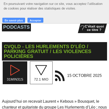
En poursuivant votre navigation sur ce site, vous acceptez l’utilisation
En poursuivant votre navigation sur ce site, vous acceptez l’utilisation
☰ MENU
de cookies pour réaliser des statistiques de visites.
de cookies pour réaliser des statistiques de visites.
ACCUEIL
En savoir plus
En savoir plus
Accepter
Accepter
PODCASTS
C’était quoi
ce titre ?
A LA UNE
PODCASTS
CVQLD - LES HURLEMENTS D’LÉO /
GRILLE
PARKING GRATUIT / LES VIOLENCES
POLICIÈRES
MUSIQUE
ACTIONS
15 OCTOBRE 2025
31MIN31S
72.1 MIO
LA RADIO
Aujourd’hui on recevait Laurent « Kebous » Bousquet, le
chanteur et guitariste du groupe Les Hurlements d’Léo ; nous