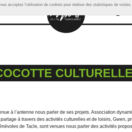
ous acceptez l’utilisation de cookies pour réaliser des statistiques de visites.
ous acceptez l’utilisation de cookies pour réaliser des statistiques de visites.
 COCOTTE CULTURELL
venue à l’antenne nous parler de ses projets. Association dynam
artage à travers des activités culturelles et de loisirs, Gwen, p
bénévoles de Tacle, sont venues nous parler des activités propo