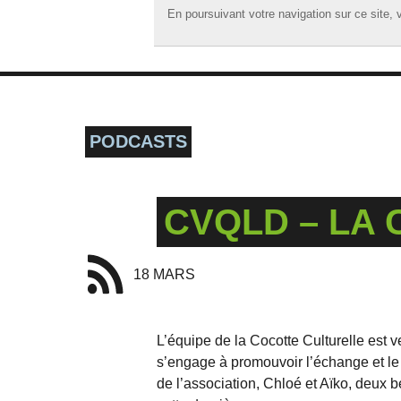
En poursuivant votre navigation sur ce site, v
En poursuivant votre navigation sur ce site, v
☰ MENU
ACCUEIL
A LA UNE
PODCASTS
PODCASTS
GRILLE
CVQLD – LA
MUSIQUE
ACTIONS
18 MARS
LA RADIO
L’équipe de la Cocotte Culturelle est 
s’engage à promouvoir l’échange et le p
de l’association, Chloé et Aïko, deux 