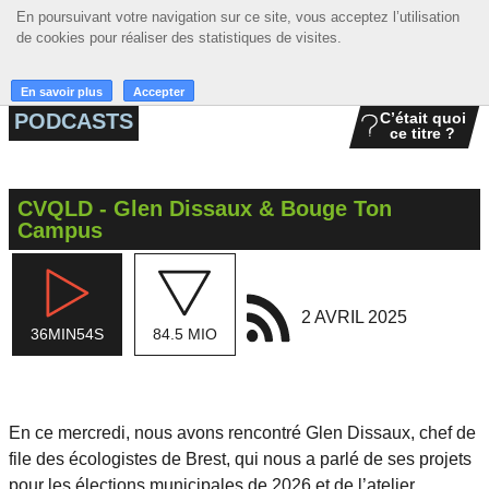
En poursuivant votre navigation sur ce site, vous acceptez l’utilisation
En poursuivant votre navigation sur ce site, vous acceptez l’utilisation
☰ MENU
de cookies pour réaliser des statistiques de visites.
de cookies pour réaliser des statistiques de visites.
ACCUEIL
En savoir plus
En savoir plus
Accepter
Accepter
PODCASTS
C’était quoi
ce titre ?
A LA UNE
PODCASTS
CVQLD - Glen Dissaux & Bouge Ton
GRILLE
Campus
MUSIQUE
ACTIONS
2 AVRIL 2025
36MIN54S
84.5 MIO
LA RADIO
En ce mercredi, nous avons rencontré Glen Dissaux, chef de
file des écologistes de Brest, qui nous a parlé de ses projets
pour les élections municipales de 2026 et de l’atelier