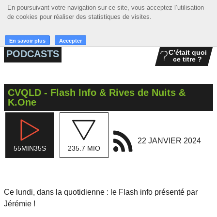
En poursuivant votre navigation sur ce site, vous acceptez l’utilisation
En poursuivant votre navigation sur ce site, vous acceptez l’utilisation
☰ MENU
de cookies pour réaliser des statistiques de visites.
de cookies pour réaliser des statistiques de visites.
ACCUEIL
En savoir plus
En savoir plus
Accepter
Accepter
PODCASTS
C’était quoi
ce titre ?
A LA UNE
PODCASTS
CVQLD - Flash Info & Rives de Nuits &
GRILLE
K.One
MUSIQUE
ACTIONS
22 JANVIER 2024
55MIN35S
235.7 MIO
LA RADIO
Ce lundi, dans la quotidienne : le Flash info présenté par
Jérémie !