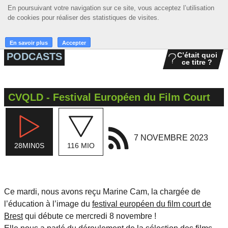
En poursuivant votre navigation sur ce site, vous acceptez l’utilisation
En poursuivant votre navigation sur ce site, vous acceptez l’utilisation
☰ MENU
de cookies pour réaliser des statistiques de visites.
de cookies pour réaliser des statistiques de visites.
ACCUEIL
En savoir plus
En savoir plus
Accepter
Accepter
PODCASTS
C’était quoi
ce titre ?
A LA UNE
PODCASTS
CVQLD - Festival Européen du Film Court
GRILLE
MUSIQUE
7 NOVEMBRE 2023
28MIN0S
116 MIO
ACTIONS
LA RADIO
Ce mardi, nous avons reçu Marine Cam, la chargée de
l’éducation à l’image du
festival européen du film court de
Brest
qui débute ce mercredi 8 novembre !