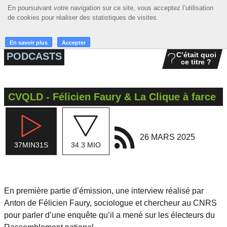
En poursuivant votre navigation sur ce site, vous acceptez l’utilisation
En poursuivant votre navigation sur ce site, vous acceptez l’utilisation
☰ MENU
de cookies pour réaliser des statistiques de visites.
de cookies pour réaliser des statistiques de visites.
ACCUEIL
En savoir plus
En savoir plus
Accepter
Accepter
PODCASTS
C’était quoi
ce titre ?
A LA UNE
PODCASTS
CVQLD - Félicien Faury & La Clique à farce
GRILLE
MUSIQUE
26 MARS 2025
37MIN31S
34.3 MIO
ACTIONS
LA RADIO
En première partie d’émission, une interview réalisé par
Anton de Félicien Faury, sociologue et chercheur au CNRS
pour parler d’une enquête qu’il a mené sur les électeurs du