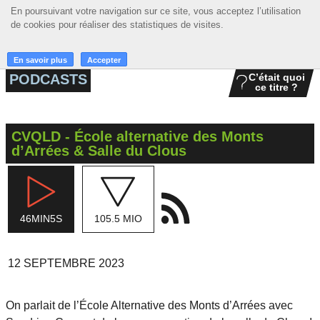
En poursuivant votre navigation sur ce site, vous acceptez l’utilisation
En poursuivant votre navigation sur ce site, vous acceptez l’utilisation
☰ MENU
de cookies pour réaliser des statistiques de visites.
de cookies pour réaliser des statistiques de visites.
ACCUEIL
En savoir plus
En savoir plus
Accepter
Accepter
PODCASTS
C’était quoi
ce titre ?
A LA UNE
PODCASTS
CVQLD - École alternative des Monts
GRILLE
d’Arrées & Salle du Clous
MUSIQUE
ACTIONS
46MIN5S
105.5 MIO
LA RADIO
12 SEPTEMBRE 2023
On parlait de l’École Alternative des Monts d’Arrées avec