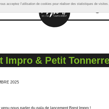
ous acceptez l’utilisation de cookies pour réaliser des statistiques de visites.
ous acceptez l’utilisation de cookies pour réaliser des statistiques de visites.
 Impro & Petit Tonnerr
MBRE 2025
 venu nous parler du gala de lancement Brest Impro !