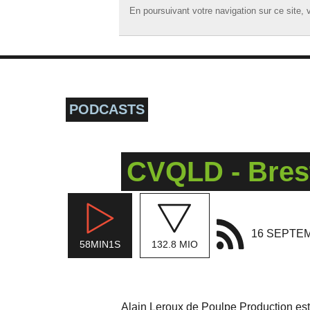
En poursuivant votre navigation sur ce site, v
En poursuivant votre navigation sur ce site, v
☰ MENU
ACCUEIL
A LA UNE
PODCASTS
PODCASTS
GRILLE
CVQLD - Brest
MUSIQUE
ACTIONS
LA RADIO
16 SEPTE
58MIN1S
132.8 MIO
Alain Leroux de Poulpe Production est