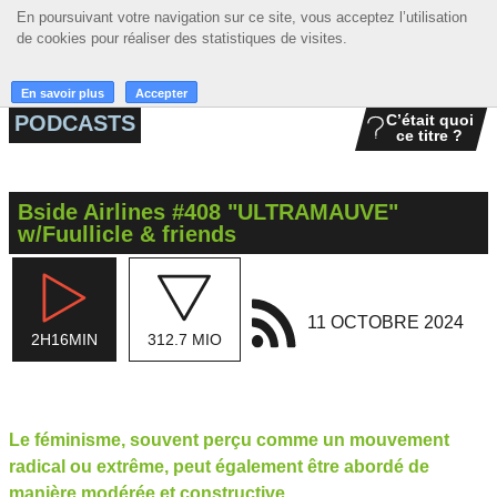
En poursuivant votre navigation sur ce site, vous acceptez l’utilisation
En poursuivant votre navigation sur ce site, vous acceptez l’utilisation
☰ MENU
de cookies pour réaliser des statistiques de visites.
de cookies pour réaliser des statistiques de visites.
ACCUEIL
En savoir plus
En savoir plus
Accepter
Accepter
PODCASTS
C’était quoi
ce titre ?
A LA UNE
PODCASTS
Bside Airlines #408 "ULTRAMAUVE"
GRILLE
w/Fuullicle & friends
MUSIQUE
ACTIONS
11 OCTOBRE 2024
2H16MIN
312.7 MIO
LA RADIO
Le féminisme, souvent perçu comme un mouvement
radical ou extrême, peut également être abordé de
manière modérée et constructive.