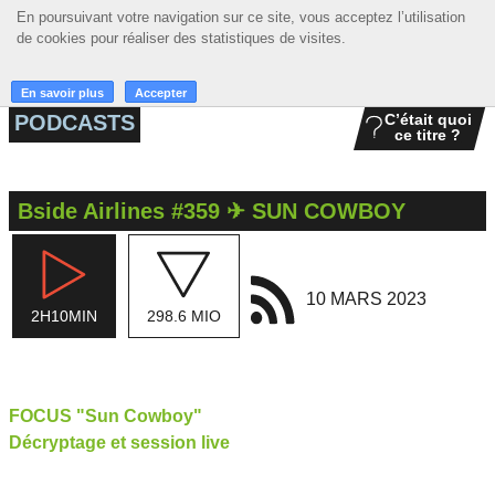
En poursuivant votre navigation sur ce site, vous acceptez l’utilisation
En poursuivant votre navigation sur ce site, vous acceptez l’utilisation
☰ MENU
de cookies pour réaliser des statistiques de visites.
de cookies pour réaliser des statistiques de visites.
ACCUEIL
En savoir plus
En savoir plus
Accepter
Accepter
PODCASTS
C’était quoi
ce titre ?
A LA UNE
PODCASTS
Bside Airlines #359 ✈ SUN COWBOY
GRILLE
MUSIQUE
10 MARS 2023
2H10MIN
298.6 MIO
ACTIONS
LA RADIO
FOCUS "Sun Cowboy"
Décryptage et session live