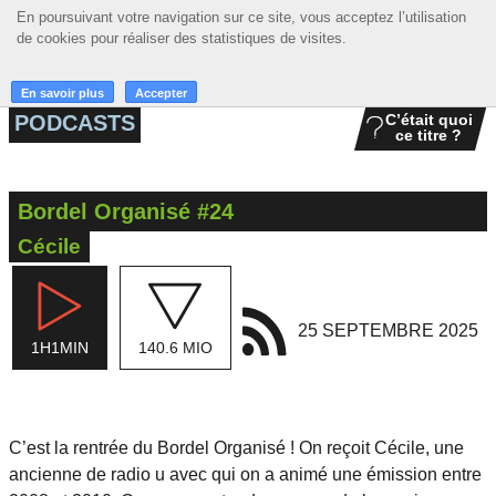
En poursuivant votre navigation sur ce site, vous acceptez l’utilisation
En poursuivant votre navigation sur ce site, vous acceptez l’utilisation
☰ MENU
de cookies pour réaliser des statistiques de visites.
de cookies pour réaliser des statistiques de visites.
ACCUEIL
En savoir plus
En savoir plus
Accepter
Accepter
PODCASTS
C’était quoi
ce titre ?
A LA UNE
PODCASTS
Bordel Organisé #24
GRILLE
Cécile
MUSIQUE
ACTIONS
25 SEPTEMBRE 2025
1H1MIN
140.6 MIO
LA RADIO
C’est la rentrée du Bordel Organisé ! On reçoit Cécile, une
ancienne de radio u avec qui on a animé une émission entre