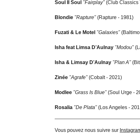
Soul II Soul
"Fairplay"
(Club Classics 
Blondie
"Rapture"
(Rapture - 1981)
Fuzati & Le Motel
"Galaxies"
(Baltimo
Isha feat Limsa D’Aulnay
"Modou"
(L
Isha & Limsay D’Aulnay
"Plan A"
(Bi
Zinée
"Agrafe"
(Cobalt - 2021)
Modlee
"Grass Is Blue"
(Soul Urge - 2
Rosalia
"De Plata"
(Los Angeles - 201
Vous pouvez nous suivre sur
Instagra