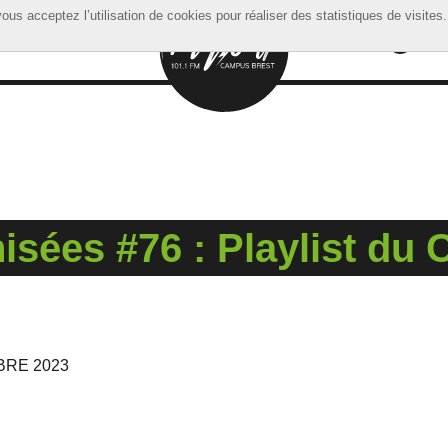
ous acceptez l’utilisation de cookies pour réaliser des statistiques de visites.
ous acceptez l’utilisation de cookies pour réaliser des statistiques de visites.
sées #76 : Playlist du C
BRE 2023