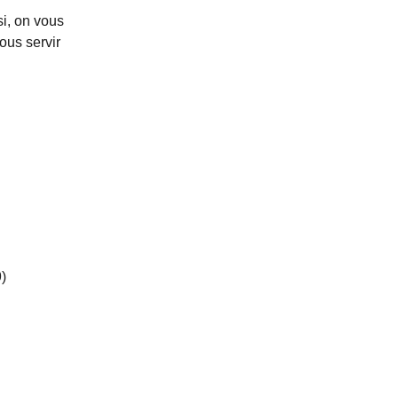
si, on vous
ous servir
)