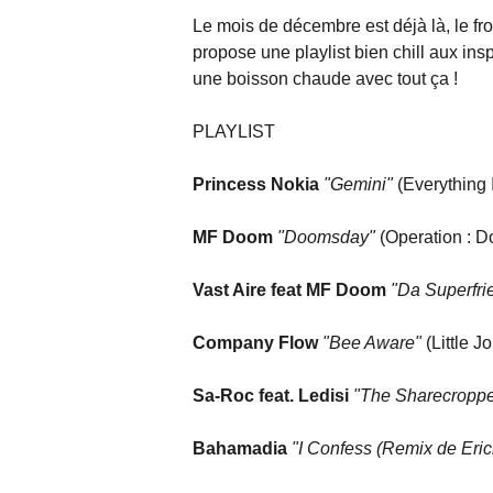
Le mois de décembre est déjà là, le fro
propose une playlist bien chill aux in
une boisson chaude avec tout ça !
PLAYLIST
Princess Nokia
"Gemini"
(Everything I
MF Doom
"Doomsday"
(Operation : 
Vast Aire feat MF Doom
"Da Superfri
Company Flow
"Bee Aware"
(Little J
Sa-Roc feat. Ledisi
"The Sharecroppe
Bahamadia
"I Confess (Remix de Eri