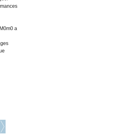
formances
é M0m0 a
ages
que