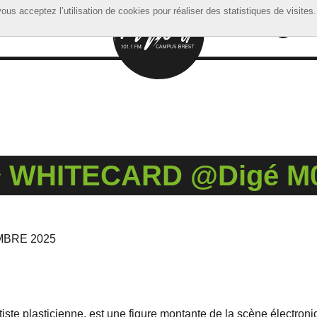
ous acceptez l’utilisation de cookies pour réaliser des statistiques de visites.
ous acceptez l’utilisation de cookies pour réaliser des statistiques de visites.
✈ WHITECARD @Digé M
MBRE 2025
te plasticienne, est une figure montante de la scène électroni