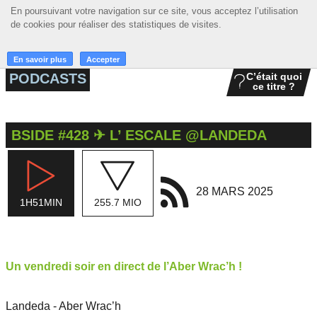
En poursuivant votre navigation sur ce site, vous acceptez l’utilisation
En poursuivant votre navigation sur ce site, vous acceptez l’utilisation
☰ MENU
de cookies pour réaliser des statistiques de visites.
de cookies pour réaliser des statistiques de visites.
ACCUEIL
En savoir plus
En savoir plus
Accepter
Accepter
PODCASTS
C’était quoi
ce titre ?
A LA UNE
PODCASTS
BSIDE #428 ✈ L’ ESCALE @LANDEDA
GRILLE
MUSIQUE
28 MARS 2025
1H51MIN
255.7 MIO
ACTIONS
LA RADIO
Un vendredi soir en direct de l’Aber Wrac’h !
Landeda - Aber Wrac’h