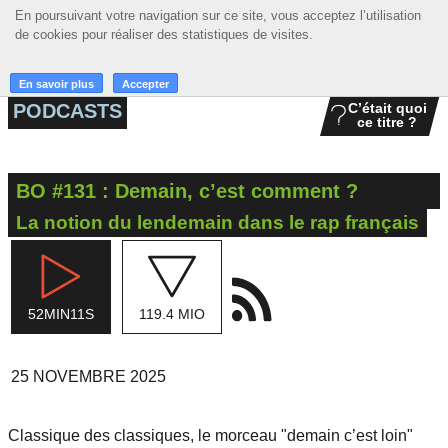
En poursuivant votre navigation sur ce site, vous acceptez l’utilisation
En poursuivant votre navigation sur ce site, vous acceptez l’utilisation
☰ MENU
de cookies pour réaliser des statistiques de visites.
de cookies pour réaliser des statistiques de visites.
ACCUEIL
En savoir plus
En savoir plus
Accepter
Accepter
PODCASTS
C’était quoi
ce titre ?
A LA UNE
PODCASTS
BO #131 : Demain, c’est comment ?
GRILLE
La notion du lendemain dans le rap français
MUSIQUE
ACTIONS
52MIN11S
119.4 MIO
LA RADIO
25 NOVEMBRE 2025
Classique des classiques, le morceau "demain c’est loin"