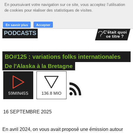
En poursuivant votre navigation sur ce site, vous acceptez l’utilisation
En poursuivant votre navigation sur ce site, vous acceptez l’utilisation
☰ MENU
de cookies pour réaliser des statistiques de visites.
de cookies pour réaliser des statistiques de visites.
ACCUEIL
En savoir plus
En savoir plus
Accepter
Accepter
PODCASTS
C’était quoi
ce titre ?
A LA UNE
PODCASTS
BO#125 : variations folks internationales
GRILLE
De l’Alaska à la Bretagne
MUSIQUE
ACTIONS
59MIN45S
136.8 MIO
LA RADIO
16 SEPTEMBRE 2025
En avril 2024, on vous avait proposé une émission autour