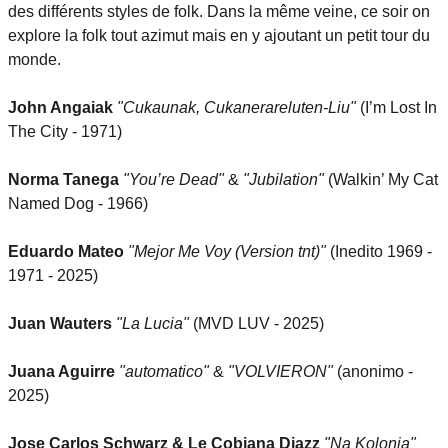
des différents styles de folk. Dans la même veine, ce soir on
explore la folk tout azimut mais en y ajoutant un petit tour du
monde.
John Angaiak
"Cukaunak, Cukanerareluten-Liu"
(I’m Lost In
The City - 1971)
Norma Tanega
"You’re Dead"
&
"Jubilation"
(Walkin’ My Cat
Named Dog - 1966)
Eduardo Mateo
"Mejor Me Voy (Version tnt)"
(Inedito 1969 -
1971 - 2025)
Juan Wauters
"La Lucia"
(MVD LUV - 2025)
Juana Aguirre
"automatico"
&
"VOLVIERON"
(anonimo -
2025)
Jose Carlos Schwarz & Le Cobiana Djazz
"Na Kolonia"